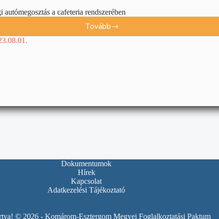
 autómegosztás a cafeteria rendszerében
Tovább
23.08.01.
Dokumentumok
Hírek
Kapcsolat
Adatkezelési Tájékoztató
artva! © 2026 - Komárom-Esztergom Megyei Foglalkoztatási Paktum