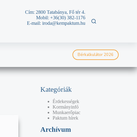
Cím: 2800 Tatabánya, Fő tér 4.
Mobil: +36(30)
382-1176
E-mail: iroda@kempaktum.hu
Bérkalkulátor 2026
Kategóriák
Érdekességek
Kormányinfó
Munkaerőpiac
Paktum hírek
Archívum