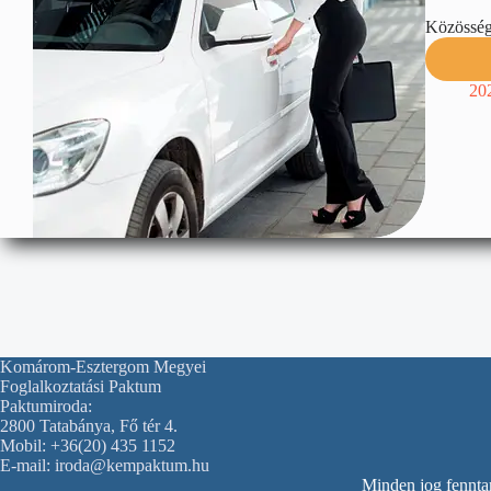
Közösségi
20
Komárom-Esztergom Megyei
Foglalkoztatási Paktum
Paktumiroda:
2800 Tatabánya, Fő tér 4.
Mobil: +36(20) 435 1152
E-mail: iroda@kempaktum.hu
Minden jog fennt