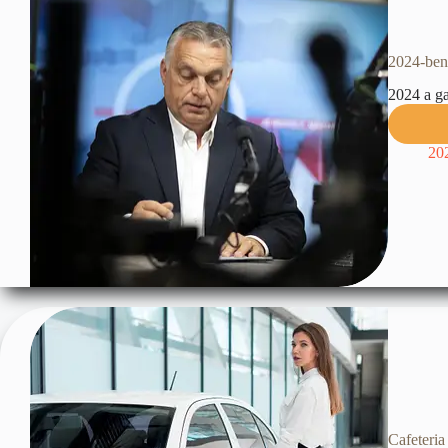
2024-ben
2024 a ga
20
Cafeteria