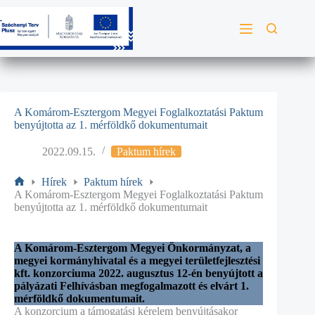
A Komárom-Esztergom Megyei Foglalkoztatási Paktum
benyújtotta az 1. mérföldkő dokumentumait
2022.09.15.
Paktum hírek
Hírek
Paktum hírek
A Komárom-Esztergom Megyei Foglalkoztatási Paktum
benyújtotta az 1. mérföldkő dokumentumait
A Komárom-Esztergom Megyei Önkormányzat, a
megyei kormányhivatal és a megyei területfejlesztési
kft. konzorciuma 2022. augusztus 12-én benyújtott a
pályázati Felhívásban megfogalmazott és elvárt 1.
mérföldkő dokumentumait.
A konzorcium a támogatási kérelem benyújtásakor