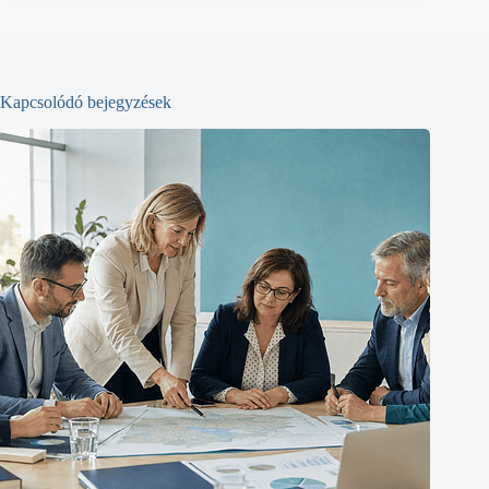
Kapcsolódó bejegyzések