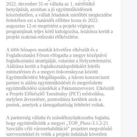
2022. december 31-re vállalta az 1. mérföldkő
benyújtását, azonban a jó együttműködésnek
köszönhetően, a vállalt feladatok mielőbbi megkezdése
érdekében ezt a határidőt előbbre hozta és 2022.
augusztus 12-re megtörtént a projekt végleges
programjának teljes körű kidolgozása, lezárásra került a
projekt szakmai-műszaki előkészítése.
A több hónapos munkát követően elkészült és a
Foglalkoztatási Fórum elfogadta a megye középtávú
foglalkoztatási stratégiáját, valamint a Helyzetelemzést.
Aláírásra került a foglalkoztatáspolitikáért felelős
minisztérium és a megyei önkormányzat közötti
Együttműködési Megállapodás, a három konzorciumi
partner is aláírta együttműködését és megerősítette
együttműködési szándékát a Paktumszervezet. Elkészült
a Projekt Előkészítő Tanulmány (PET) módosítása,
melyben átvezetésre, pontosításra kerültek azok a
pontok, amelyek a támogathatóság feltételei voltak.
A partnerség vállalta és szándéknyilatkozatba foglalta,
hogy együttműködik a megyei „TOP_Plusz-3.1.2-21
Szociális célú városrehabilitáció” projektet megvalósító
szervezetekkel és velük a projekt indulását követően