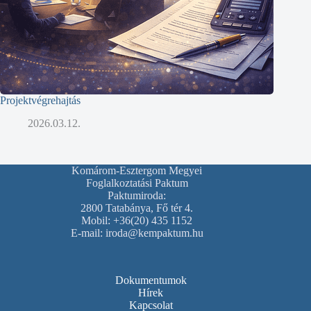
Projektvégrehajtás
2026.03.12.
Komárom-Esztergom Megyei
Foglalkoztatási Paktum
Paktumiroda:
2800 Tatabánya, Fő tér 4.
Mobil: +36(20) 435 1152
E-mail: iroda@kempaktum.hu
Dokumentumok
Hírek
Kapcsolat