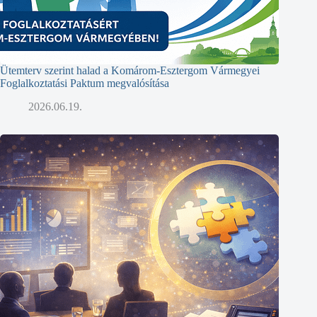
Ütemterv szerint halad a Komárom-Esztergom Vármegyei
Foglalkoztatási Paktum megvalósítása
2026.06.19.