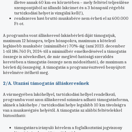
illetve annak 60 km-es körzetében – mely feltétel teljesülése
szempontjából az állandó lakcímet és a 3 hónapnál régebbi
tartózkodási helyet is vizsgálni kell(!),
rendszeres havi bruttó munkabére nem érheti el az 600.000
Ft-ot.
A programba vont álláskereső lakásbérleti díját támogatjuk,
maximum 12 hónapra, teljes hónapokra, maximum a kötelező
legkisebb munkabér (minimálbér) 70%-áig (ami 2023. december
1-től 186.760 Ft, 2024-től a minimálbér emelkedésével a támogatás
összege is növekedhet, de már meglévő hatósági szerződés
keretében a támogatás összege nem módosítható), de maximum a
bérleti díj összegéig. A támogatás a programrésztvevő benyújtott
kérelmére ítélhető meg.
2/A. Utazási támogatás álláskeresőnek
A vármegyében lakóhellyel, tartózkodási hellyel rendelkező,
programba vont azon álláskereső számára adható támogatásforma,
akinek a lakóhelye / tartózkodási helye legalább 10 km távolságra
van a munkavégzés helyétől. A támogatás az alábbi feltételekkel
biztosítható:
támogatásra irányuló kérelem a foglalkoztatási jogviszony