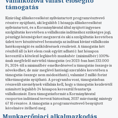
Vállalkozóvá válást elősegítő
támogatás
Kizárólag álláskeresőként nyilvántartott programrésztvevő
részére nyújtható, aki legalább 1 hónapja álláskeresőként
nyilvántartott, és a Kormányhivatal által nyújtott ingyenes
szolgáltatás keretében a vállalkozás indításához szükséges jogi,
pénzügyi készségeket megszerzi és aki a szolgáltatás keretében
üzleti terv készítésével bemutatja az indítani kívánt vállalkozás
hatékonyságát és működésének részleteit. A támogatás két
részből áll (a két elem csak együtt adható): hat hónapon
keresztül a kötelező legkisebb munkabér (minimálbér) 100%-
ának megfelelő mértékű támogatás (ez 2023-ban havi 232.000
Ft, 2024-től a minimálbér emelkedésével a támogatás összege is
növekedhet, de már meglévő hatósági szerződés keretében a
támogatás összege nem módosítható), valamint 2 millió forint
tőketámogatás nyújtható. A programba vont, támogatásban
részesült személynek vállalnia kell, hogy a támogatás kezdetétől
számított legalább 24 hónapon keresztül fenntartja
vállalkozását. Ezen támogatásformát a Kormányhivatal
csoportos indítással tervezi biztosítani, 2027 márciusáig mintegy
67 fő részére. A támogatás a programrésztvevő benyújtott
kérelmére ítélhető meg.
Munkaerőpiaci alkalmazkodás