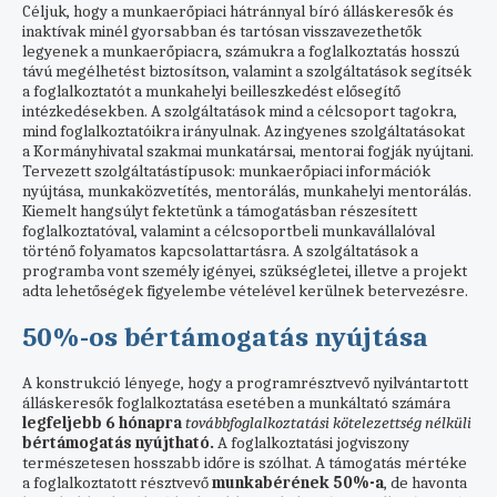
Céljuk, hogy a munkaerőpiaci hátránnyal bíró álláskeresők és
inaktívak minél gyorsabban és tartósan visszavezethetők
legyenek a munkaerőpiacra, számukra a foglalkoztatás hosszú
távú megélhetést biztosítson, valamint a szolgáltatások segítsék
a foglalkoztatót a munkahelyi beilleszkedést elősegítő
intézkedésekben. A szolgáltatások mind a célcsoport tagokra,
mind foglalkoztatóikra irányulnak. Az ingyenes szolgáltatásokat
a Kormányhivatal szakmai munkatársai, mentorai fogják nyújtani.
Tervezett szolgáltatástípusok: munkaerőpiaci információk
nyújtása, munkaközvetítés, mentorálás, munkahelyi mentorálás.
Kiemelt hangsúlyt fektetünk a támogatásban részesített
foglalkoztatóval, valamint a célcsoportbeli munkavállalóval
történő folyamatos kapcsolattartásra. A szolgáltatások a
programba vont személy igényei, szükségletei, illetve a projekt
adta lehetőségek figyelembe vételével kerülnek betervezésre.
50%-os bértámogatás nyújtása
A konstrukció lényege, hogy a programrésztvevő nyilvántartott
álláskeresők foglalkoztatása esetében a munkáltató számára
legfeljebb 6 hónapra
továbbfoglalkoztatási kötelezettség nélküli
bértámogatás
nyújtható.
A foglalkoztatási jogviszony
természetesen hosszabb időre is szólhat. A támogatás mértéke
a foglalkoztatott résztvevő
munkabérének 50%-a
, de havonta