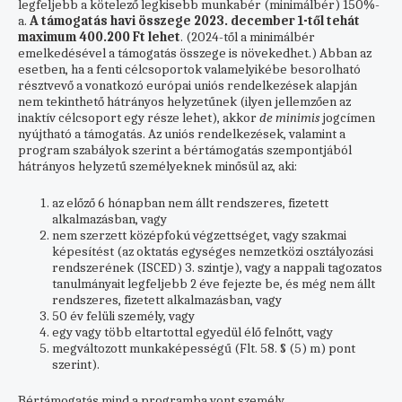
legfeljebb a kötelező legkisebb munkabér (minimálbér) 150%-
a.
A támogatás havi összege 2023. december 1-től tehát
maximum 400.200 Ft lehet
. (2024-től a minimálbér
emelkedésével a támogatás összege is növekedhet.) Abban az
esetben, ha a fenti célcsoportok valamelyikébe besorolható
résztvevő a vonatkozó európai uniós rendelkezések alapján
nem tekinthető hátrányos helyzetűnek (ilyen jellemzően az
inaktív célcsoport egy része lehet), akkor
de minimis
jogcímen
nyújtható a támogatás. Az uniós rendelkezések, valamint a
program szabályok szerint a bértámogatás szempontjából
hátrányos helyzetű személyeknek minősül az, aki:
az előző 6 hónapban nem állt rendszeres, fizetett
alkalmazásban, vagy
nem szerzett középfokú végzettséget, vagy szakmai
képesítést (az oktatás egységes nemzetközi osztályozási
rendszerének (ISCED) 3. szintje), vagy a nappali tagozatos
tanulmányait legfeljebb 2 éve fejezte be, és még nem állt
rendszeres, fizetett alkalmazásban, vagy
50 év felüli személy, vagy
egy vagy több eltartottal egyedül élő felnőtt, vagy
megváltozott munkaképességű (Flt. 58. § (5) m) pont
szerint).
Bértámogatás mind a programba vont személy