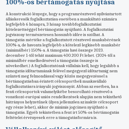
100%-os bértámogatás nyújtása
A konstrukció lényege, hogy a programrésztvevő nyilvántartott
álláskeresők foglalkoztatása esetében a munkáltató számára
legfeljebb 6 hónapra, 3 hónap továbbfoglalkoztatási
kötelezettséggel bértámogatás nyújtható. A foglalkoztatási
jogviszony természetesen hosszabb időre is szólhat. A
támogatás mértéke a foglalkoztatott résztvevő munkabérének
100%-a, de havonta legfeljebb a kötelező legkisebb munkabér
(minimálbér) 150%-a. A támogatás havi összege 2023.
december 1-től tehát maximum 400.200 Ft lehet. (2024-től a
minimálbér emelkedésével a támogatás összege is
növekedhet.) A foglalkoztatónak vállalnia kell, hogy legalább a
támogatás időtartamának felével megegyező időtartamig nem
szünteti meg felmondással vagy közös megegyezéssel a
bértámogatásban érintett célcsoportbeli munkavállaló
foglalkoztatásra irányuló jogviszonyát. Abban az esetben, ha a
fenti célcsoportok valamelyikébe besorolható résztvevő a
vonatkozó európai uniós rendelkezések alapján nem tekinthető
hátrányos helyzetűnek (ilyen jellemzően az inaktív célcsoport
egy része lehet), akkor de minimis jogcímen nyújtható a
támogatás. Egyéb tekintetben a fent írt 50%-os bértámogatás
feltételei érvényesek erre a támogatásformára is.