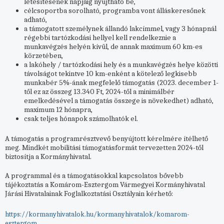
létesítésének napjáig nyújtható be,
célcsoportba sorolható, programba vont álláskeresőnek
adható,
a támogatott személynek állandó lakcímmel, vagy 3 hónapnál
régebbi tartózkodási hellyel kell rendelkeznie a
munkavégzés helyén kívül, de annak maximum 60 km-es
körzetében,
a lakóhely / tartózkodási hely és a munkavégzés helye közötti
távolságot tekintve 10 km-enként a kötelező legkisebb
munkabér 5%-ának megfelelő támogatás (2023. december 1-
től ez az összeg 13.340 Ft, 2024-től a minimálbér
emelkedésével a támogatás összege is növekedhet) adható,
maximum 12 hónapra,
csak teljes hónapok számolhatók el.
A támogatás a programrésztvevő benyújtott kérelmére ítélhető
meg. Mindkét mobilitási támogatásformát tervezetten 2024-től
biztosítja a Kormányhivatal.
A programmal és a támogatásokkal kapcsolatos bővebb
tájékoztatás a Komárom-Esztergom Vármegyei Kormányhivatal
Járási Hivatalainak Foglalkoztatási Osztályain kérhető:
https://kormanyhivatalok.hu/kormanyhivatalok/komarom-
esztergom