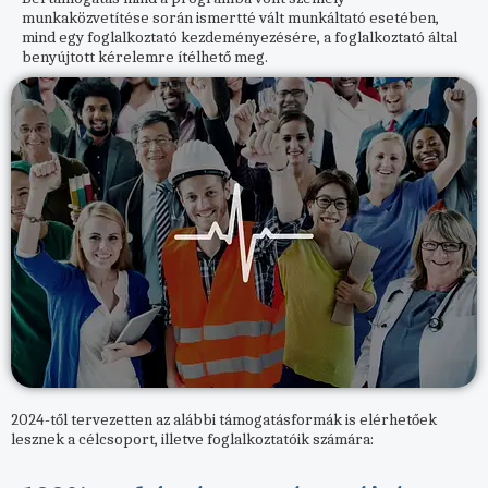
munkaközvetítése során ismertté vált munkáltató esetében,
mind egy foglalkoztató kezdeményezésére, a foglalkoztató által
benyújtott kérelemre ítélhető meg.
2024-től tervezetten az alábbi támogatásformák is elérhetőek
lesznek a célcsoport, illetve foglalkoztatóik számára: