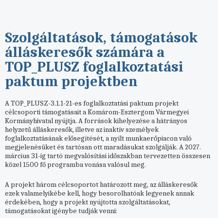
Szolgáltatások, támogatások
álláskeresők számára a
TOP_PLUSZ foglalkoztatási
paktum projektben
A TOP_PLUSZ-3.1.1-21-es foglalkoztatási paktum projekt
célcsoporti támogatásait a Komárom-Esztergom Vármegyei
Kormányhivatal nyújtja. A források kihelyezése a hátrányos
helyzetű álláskeresők, illetve az inaktív személyek
foglalkoztatásának elősegítését, a nyílt munkaerőpiacon való
megjelenésüket és tartósan ott maradásukat szolgálják. A 2027.
március 31-ig tartó megvalósítási időszakban tervezetten összesen
közel 1500 fő programba vonása valósul meg.
A projekt három célcsoportot határozott meg, az álláskeresők
ezek valamelyikébe kell, hogy besorolhatóak legyenek annak
érdekében, hogy a projekt nyújtotta szolgáltatásokat,
támogatásokat igénybe tudják venni: