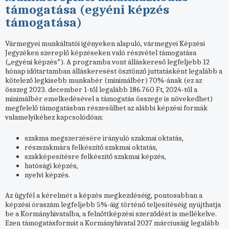
támogatása (egyéni képzés
támogatása)
Vármegyei munkáltatói igényeken alapuló, vármegyei Képzési
Jegyzéken szereplő képzéseken való részvétel támogatása
(„egyéni képzés”). A programba vont álláskereső legfeljebb 12
hónap időtartamban álláskeresést ösztönző juttatásként legalább a
kötelező legkisebb munkabér (minimálbér) 70%-ának (ez az
összeg 2023. december 1-től legalább 186.760 Ft, 2024-től a
minimálbér emelkedésével a támogatás összege is növekedhet)
megfelelő támogatásban részesülhet az alábbi képzési formák
valamelyikéhez kapcsolódóan:
szakma megszerzésére irányuló szakmai oktatás,
részszakmára felkészítő szakmai oktatás,
szakképesítésre felkészítő szakmai képzés,
hatósági képzés,
nyelvi képzés.
Az ügyfél a kérelmét a képzés megkezdéséig, pontosabban a
képzési óraszám legfeljebb 5%-áig történő teljesítéséig nyújthatja
be a Kormányhivatalba, a felnőttképzési szerződést is mellékelve.
Ezen támogatásformát a Kormányhivatal 2027 márciusáig legalább