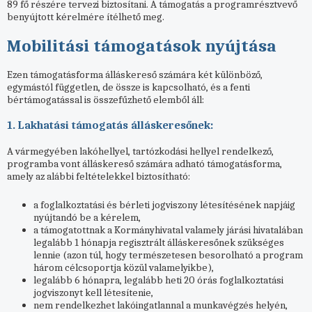
89 fő részére tervezi biztosítani. A támogatás a programrésztvevő
benyújtott kérelmére ítélhető meg.
Mobilitási támogatások nyújtása
Ezen támogatásforma álláskereső számára két különböző,
egymástól független, de össze is kapcsolható, és a fenti
bértámogatással is összefűzhető elemből áll:
1. Lakhatási támogatás álláskeresőnek:
A vármegyében lakóhellyel, tartózkodási hellyel rendelkező,
programba vont álláskereső számára adható támogatásforma,
amely az alábbi feltételekkel biztosítható:
a foglalkoztatási és bérleti jogviszony létesítésének napjáig
nyújtandó be a kérelem,
a támogatottnak a Kormányhivatal valamely járási hivatalában
legalább 1 hónapja regisztrált álláskeresőnek szükséges
lennie (azon túl, hogy természetesen besorolható a program
három célcsoportja közül valamelyikbe),
legalább 6 hónapra, legalább heti 20 órás foglalkoztatási
jogviszonyt kell létesítenie,
nem rendelkezhet lakóingatlannal a munkavégzés helyén,