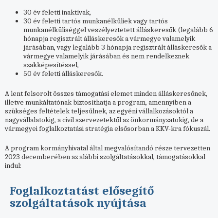
30 év feletti inaktívak,
30 év feletti tartós munkanélküliek vagy tartós
munkanélküliséggel veszélyeztetett álláskeresők (legalább 6
hónapja regisztrált álláskeresők a vármegye valamelyik
járásában, vagy legalább 3 hónapja regisztrált álláskeresők a
vármegye valamelyik járásában és nem rendelkeznek
szakképesítéssel,
50 év feletti álláskeresők.
A lent felsorolt összes támogatási elemet minden álláskeresőnek,
illetve munkáltatónak biztosíthatja a program, amennyiben a
szükséges feltételek teljesülnek, az egyéni vállalkozásoktól a
nagyvállalatokig, a civil szervezetektől az önkormányzatokig, de a
vármegyei foglalkoztatási stratégia elsősorban a KKV-kra fókuszál.
A program kormányhivatal által megvalósítandó része tervezetten
2023 decemberében az alábbi szolgáltatásokkal, támogatásokkal
indul:
Foglalkoztatást elősegítő
szolgáltatások nyújtása