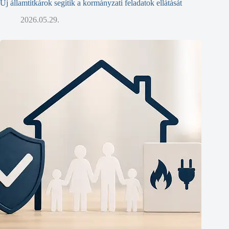
Új államtitkárok segítik a kormányzati feladatok ellátását
2026.05.29.