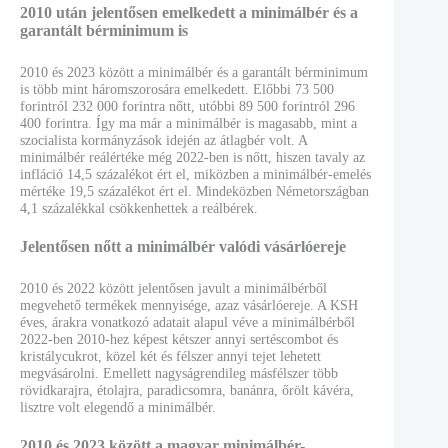
2010 után jelentősen emelkedett a minimálbér és a
garantált bérminimum is
2010 és 2023 között a minimálbér és a garantált bérminimum
is több mint háromszorosára emelkedett. Előbbi 73 500
forintról 232 000 forintra nőtt, utóbbi 89 500 forintról 296
400 forintra. Így ma már a minimálbér is magasabb, mint a
szocialista kormányzások idején az átlagbér volt. A
minimálbér reálértéke még 2022-ben is nőtt, hiszen tavaly az
infláció 14,5 százalékot ért el, miközben a minimálbér-emelés
mértéke 19,5 százalékot ért el. Mindeközben Németországban
4,1 százalékkal csökkenhettek a reálbérek.
Jelentősen nőtt a minimálbér valódi vásárlóereje
2010 és 2022 között jelentősen javult a minimálbérből
megvehető termékek mennyisége, azaz vásárlóereje. A KSH
éves, árakra vonatkozó adatait alapul véve a minimálbérből
2022-ben 2010-hez képest kétszer annyi sertéscombot és
kristálycukrot, közel két és félszer annyi tejet lehetett
megvásárolni. Emellett nagyságrendileg másfélszer több
rövidkarajra, étolajra, paradicsomra, banánra, őrölt kávéra,
lisztre volt elegendő a minimálbér.
2010 és 2023 között a magyar minimálbér-