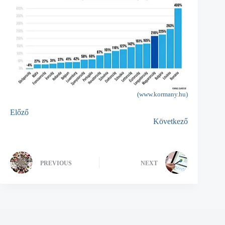
(www.kormany.hu)
Előző
Következő
PREVIOUS
NEXT