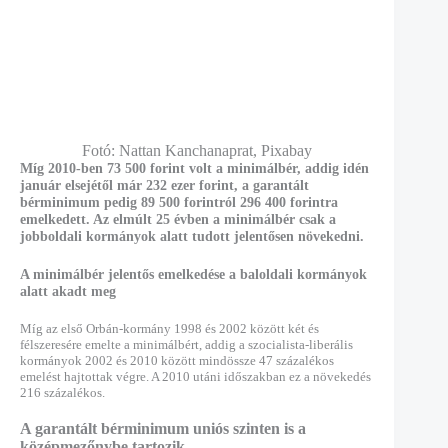
Fotó: Nattan Kanchanaprat, Pixabay
Míg 2010-ben 73 500 forint volt a minimálbér, addig idén
január elsejétől már 232 ezer forint, a garantált
bérminimum pedig 89 500 forintról 296 400 forintra
emelkedett. Az elmúlt 25 évben a minimálbér csak a
jobboldali kormányok alatt tudott jelentősen növekedni.
A minimálbér jelentős emelkedése a baloldali kormányok
alatt akadt meg
Míg az első Orbán-kormány 1998 és 2002 között két és
félszeresére emelte a minimálbért, addig a szocialista-liberális
kormányok 2002 és 2010 között mindössze 47 százalékos
emelést hajtottak végre. A 2010 utáni időszakban ez a növekedés
216 százalékos.
A garantált bérminimum uniós szinten is a
középmezőnybe tartozik