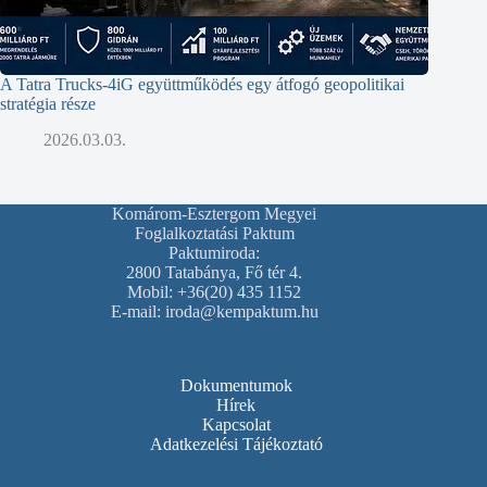
A Tatra Trucks-4iG együttműködés egy átfogó geopolitikai
stratégia része
2026.03.03.
Komárom-Esztergom Megyei
Foglalkoztatási Paktum
Paktumiroda:
2800 Tatabánya, Fő tér 4.
Mobil: +36(20) 435 1152
E-mail: iroda@kempaktum.hu
Dokumentumok
Hírek
Kapcsolat
Adatkezelési Tájékoztató