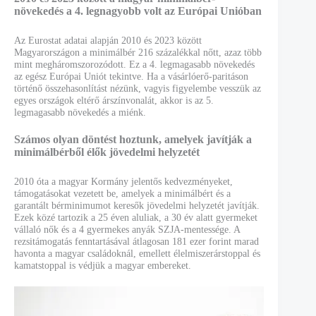
növekedés a 4. legnagyobb volt az Európai Unióban
Az Eurostat adatai alapján 2010 és 2023 között
Magyarországon a minimálbér 216 százalékkal nőtt, azaz több
mint megháromszorozódott. Ez a 4. legmagasabb növekedés
az egész Európai Uniót tekintve. Ha a vásárlóerő-paritáson
történő összehasonlítást nézünk, vagyis figyelembe vesszük az
egyes országok eltérő árszínvonalát, akkor is az 5.
legmagasabb növekedés a miénk.
Számos olyan döntést hoztunk, amelyek javítják a
minimálbérből élők jövedelmi helyzetét
2010 óta a magyar Kormány jelentős kedvezményeket,
támogatásokat vezetett be, amelyek a minimálbért és a
garantált bérminimumot keresők jövedelmi helyzetét javítják.
Ezek közé tartozik a 25 éven aluliak, a 30 év alatt gyermeket
vállaló nők és a 4 gyermekes anyák SZJA-mentessége. A
rezsitámogatás fenntartásával átlagosan 181 ezer forint marad
havonta a magyar családoknál, emellett élelmiszerárstoppal és
kamatstoppal is védjük a magyar embereket.