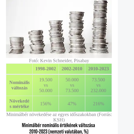
Fotó: Kevin Schneider, Pixabay
1998-2002
2002-2010
2010-2023
19.500
50.000
73.500
Nominális
vs
vs
vs
változás
50.000
73.500
232.000
Növekedé
156%
47%
216%
s mértéke
Minimálbér növekedése az egyes időszakokban (Forrás:
KSH)