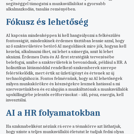
segítséggel támogatni a munkavállalókat a gyorsabb
alkalmazkodás, tanulás reményében.
Fókusz és lehetőség
AI kapcsán mindenképpen ki kell hangsúlyozni a felkészülés
fontosságát, mindenkinek érdemes tisztában lennie azzal, hogy
az ő szakterületére betörő AI megoldások mire jók, hogyan kell
kezelni, alkalmazni őket, mi lehet a szinergia, amit ki lehet
aknázni. Érdemes Data és AI-first stratégiák tervezésébe
belefogni, amibe a szakterületek is bevonódnak, például a HR. A
holisztikus látásmóddal rendelkező szakemberek szerepe
felértékelődik, mert értik az üzleti igényt és értenek az új
technológiához is. Fontos felmérnünk, hogy az AI lehetőségek
milyen munkakörökre és készségekre lesznek hatással a mi
szervezetünkben és ez alapján a munkáltatónak a munkavállalók
upskillingjébe jelentős erőforrásokat – idő, pénz, energia, kell
invesztálni.
AI a HR folyamatokban
Ha szakmabeliként nézünk rá erre a témakörre azt láthatjuk,
hogy szinte a teljes munkavállalói életutat le tudjuk fedni olyan