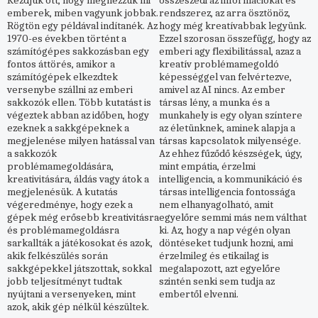
Kezdjük ott, hogy megnézzük mi
összeszedi az információkat és
emberek, miben vagyunk jobbak.
rendszerez, az arra ösztönöz,
Rögtön egy példával indítanék. Az
hogy még kreatívabbak legyünk.
1970-es években történt a
Ezzel szorosan összefügg, hogy az
számítógépes sakkozásban egy
emberi agy flexibilitással, azaz a
fontos áttörés, amikor a
kreatív problémamegoldó
számítógépek elkezdtek
képességgel van felvértezve,
versenybe szállni az emberi
amivel az AI nincs. Az ember
sakkozók ellen. Több kutatást is
társas lény, a munka és a
végeztek abban az időben, hogy
munkahely is egy olyan színtere
ezeknek a sakkgépeknek a
az életünknek, aminek alapja a
megjelenése milyen hatással van
társas kapcsolatok milyensége.
a sakkozók
Az ehhez fűződő készségek, úgy,
problémamegoldására,
mint empátia, érzelmi
kreativitására, áldás vagy átok a
intelligencia, a kommunikáció és
megjelenésük. A kutatás
társas intelligencia fontossága
végeredménye, hogy ezek a
nem elhanyagolható, amit
gépek még erősebb kreativitásra
egyelőre semmi más nem válthat
és problémamegoldásra
ki. Az, hogy a nap végén olyan
sarkallták a játékosokat és azok,
döntéseket tudjunk hozni, ami
akik felkészülés során
érzelmileg és etikailag is
sakkgépekkel játszottak, sokkal
megalapozott, azt egyelőre
jobb teljesítményt tudtak
szintén senki sem tudja az
nyújtani a versenyeken, mint
embertől elvenni.
azok, akik gép nélkül készültek.