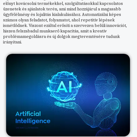
előnyt kovácsolni termékekkel, szolgáltatásokkal kapcsolatos
üzenetek és ajánlatok terén, ami mind hozzájárul a magasabb
ügyfélélmény és lojalitás kialakulásához. Automatizálni képes
számos olyan feladatot, folyamatot, ahol repetitív lépések
ismétlődnek. Viszont ezáltal erősíti a szervezen belüli innovációt,
hiszen felszabadul munkaerő kapacitás, amit a kreatív
problémamegoldásra és új dolgok megteremtésére tudunk
irányítani.