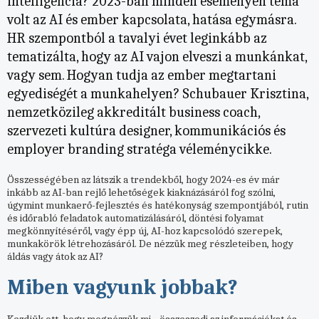
intelligencia? 2023-ban minden eseményen téma
volt az AI és ember kapcsolata, hatása egymásra.
HR szempontból a tavalyi évet leginkább az
tematizálta, hogy az AI vajon elveszi a munkánkat,
vagy sem. Hogyan tudja az ember megtartani
egyediségét a munkahelyen? Schubauer Krisztina,
nemzetközileg akkreditált business coach,
szervezeti kultúra designer, kommunikációs és
employer branding stratéga véleménycikke.
Összességében az látszik a trendekből, hogy 2024-es év már
inkább az AI-ban rejlő lehetőségek kiaknázásáról fog szólni,
úgymint munkaerő-fejlesztés és hatékonyság szempontjából, rutin
és időrabló feladatok automatizálásáról, döntési folyamat
megkönnyítéséről, vagy épp új, AI-hoz kapcsolódó szerepek,
munkakörök létrehozásáról. De nézzük meg részleteiben, hogy
áldás vagy átok az AI?
Miben vagyunk jobbak?