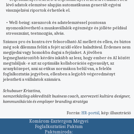
lévő adatok elemzése alapján automatikusan generált egyéni
visszajelzési riportok érhetőek el.
• Well-being: szenzorok és adatelemzéssel pontosan
nyomonkövethető a munkavállalók egészsége és jólléte például
stresszszint, testmozgás, alvás.
Számos pro és kontra érv felsorolható AI mellett és ellen, és biztos
még sok dilemma felüti a fejét az idő előre haladtával. Érdemes nem
megijedni vagy homokba dugni a fejünket. A jövőben
legmeghatározóbb kérdés inkább az lesz, hogy ember és AI között
megtaláljuk- e azt az optimális kollaborációs egyensúlyt, az
aranyközepet, ami az etikus normákon belül van, a felelős
foglalkoztatás jegyében, ellenben a legjobb végeredményt
jelentheti a vállalatok számára.
Schubauer Krisztina,
nemzetközileg akkreditált business coach, szervezeti kultúra designer,
kommunikációs és employer branding stratéga
Forrás:
kép: illusztráció
HR-portál,
Komárom-Esztergom Megyei
Foglalkoztatási Paktum
Paktumiroda: