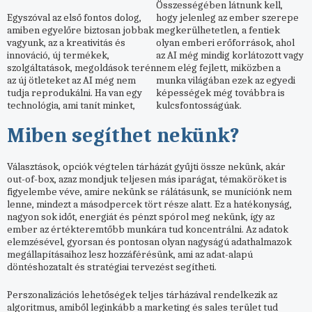
Összességében látnunk kell,
Egyszóval az első fontos dolog,
hogy jelenleg az ember szerepe
amiben egyelőre biztosan jobbak
megkerülhetetlen, a fentiek
vagyunk, az a kreativitás és
olyan emberi erőforrások, ahol
innováció, új termékek,
az AI még mindig korlátozott vagy
szolgáltatások, megoldások terén
nem elég fejlett, miközben a
az új ötleteket az AI még nem
munka világában ezek az egyedi
tudja reprodukálni. Ha van egy
képességek még továbbra is
technológia, ami tanít minket,
kulcsfontosságúak.
Miben segíthet nekünk?
Választások, opciók végtelen tárházát gyűjti össze nekünk, akár
out-of-box, azaz mondjuk teljesen más iparágat, témaköröket is
figyelembe véve, amire nekünk se rálátásunk, se muníciónk nem
lenne, mindezt a másodpercek tört része alatt. Ez a hatékonyság,
nagyon sok időt, energiát és pénzt spórol meg nekünk, így az
ember az értékteremtőbb munkára tud koncentrálni. Az adatok
elemzésével, gyorsan és pontosan olyan nagyságú adathalmazok
megállapításaihoz lesz hozzáférésünk, ami az adat-alapú
döntéshozatalt és stratégiai tervezést segítheti.
Perszonalizációs lehetőségek teljes tárházával rendelkezik az
algoritmus, amiből leginkább a marketing és sales terület tud