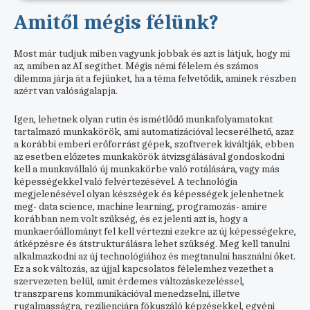
Amitől mégis félünk?
Most már tudjuk miben vagyunk jobbak és azt is látjuk, hogy mi
az, amiben az AI segíthet. Mégis némi félelem és számos
dilemma járja át a fejünket, ha a téma felvetődik, aminek részben
azért van valóságalapja.
Igen, lehetnek olyan rutin és ismétlődő munkafolyamatokat
tartalmazó munkakörök, ami automatizációval lecserélhető, azaz
a korábbi emberi erőforrást gépek, szoftverek kiváltják, ebben
az esetben előzetes munkakörök átvizsgálásával gondoskodni
kell a munkavállaló új munkakörbe való rotálására, vagy más
képességekkel való felvértezésével. A technológia
megjelenésével olyan készségek és képességek jelenhetnek
meg- data science, machine learning, programozás- amire
korábban nem volt szükség, és ez jelenti azt is, hogy a
munkaerőállományt fel kell vértezni ezekre az új képességekre,
átképzésre és átstrukturálásra lehet szükség. Meg kell tanulni
alkalmazkodni az új technológiához és megtanulni használni őket.
Ez a sok változás, az újjal kapcsolatos félelemhez vezethet a
szervezeten belül, amit érdemes változáskezeléssel,
transzparens kommunikációval menedzselni, illetve
rugalmasságra, rezilienciára fókuszáló képzésekkel, egyéni