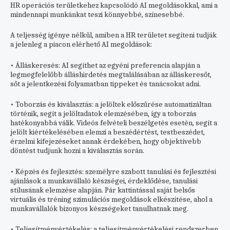
HR operációs területkehez kapcsolódó AI megoldásokkal, ami a
mindennapi munkánkat teszi könnyebbé, színesebbé.
A teljesség igénye nélkül, amiben a HR területet segíteni tudják
a jelenleg a piacon elérhető AI megoldások:
• Álláskeresés: AI segíthet az egyéni preferencia alapján a
legmegfelelőbb álláshirdetés megtalálásában az álláskeresőt,
sőt a jelentkezési folyamatban tippeket és tanácsokat adni.
• Toborzás és kiválasztás: a jelöltek előszűrése automatizáltan
történik, segít a jelöltadatok elemzésében, így a toborzás
hatékonyabbá válik. Videós felvételi beszélgetés esetén, segít a
jelölt kiértékelésében elemzi a beszédértést, testbeszédet,
érzelmi kifejezéseket annak érdekében, hogy objektívebb
döntést tudjunk hozni a kiválasztás során.
• Képzés és fejlesztés: személyre szabott tanulási és fejlesztési
ajánlások a munkavállaló készségei, érdeklődése, tanulási
stílusának elemzése alapján. Pár kattintással saját belsős
virtuális és tréning szimulációs megoldások elkészítése, ahol a
munkavállalók bizonyos készségeket tanulhatnak meg.
• Teljesítményértékelés: a teljesítményértékelési rendszerben