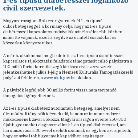
1-es típusú diabétesszel foglalkozó
civil szervezetek.
Magyarországon több ezer gyermek él 1-es típusú
cukorbetegséggel; a kormány célja, hogy az 1-es típusú
diabétesszel kapcsolatos tudnivalók minél szélesebb körben
ismertté váljanak, ezzel is segítve az érintett családokat és
közvetlen környezetüket.
A már 5. alkalommal meghirdetett, az 1-es típusú diabétesszel
kapcsolatos tájékoztatási feladatok támogatását célzó pályázatra a
100 millió forint keretösszegű kiírásra civil szervezetek
jelentkezhetnek július 1-jéig a Nemzeti Kulturális Támogatáskezelő
pályázati felületén, a
oldalon.
www.nktk.gov.hu
A pályázók legfeljebb 30 millió forint vissza nem térítendő
támogatást igényelhetnek.
Az 1-es típusú diabétesz autoimmun betegség, amelyet nem
életmódbeli tényezők idéznek elő, hanem az immunrendszer
működésének zavara okozza. Magyarországon évente 250-300
újabb gyermeket diagnosztizálnak 1-es típusú diabétesszel, ami
háromszorosa a 30 évvel ezelőtti számnak és egyben azt is jelenti,
hogy ennyivel több gyermek kap időben segítséget