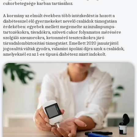
cukorbetegsége karban tartásához.
A kormány az elmúlt években több intézkedést is hozott a
diabétesszel élő gyermekeket nevelő családok támogatása
érdekében: egyebek mellett megemelte az inzulinpumpa-
tartozékokra, távadókra, szöveti cukor folyamatos mérésére
szolgáló szenzorokra, ketonmérő tesztcsíkokra járó
társadalombiztosítási támogatást. Emellett 2020 januárjától
jogosulttá váltak gyodra, valamint ápolási díjra azok a családok,
amelyeknél ez az 1-es típusú diabétesz miatt indokolt.