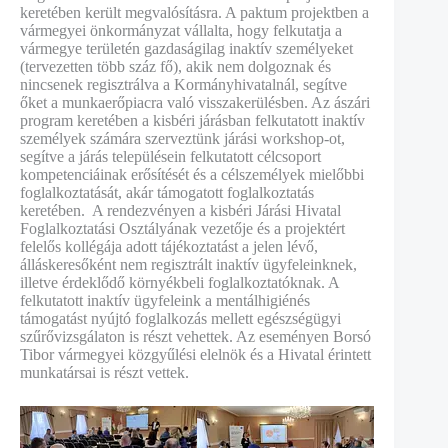
keretében került megvalósításra. A paktum projektben a
vármegyei önkormányzat vállalta, hogy felkutatja a
vármegye területén gazdaságilag inaktív személyeket
(tervezetten több száz fő), akik nem dolgoznak és
nincsenek regisztrálva a Kormányhivatalnál, segítve
őket a munkaerőpiacra való visszakerülésben. Az ászári
program keretében a kisbéri járásban felkutatott inaktív
személyek számára szerveztünk járási workshop-ot,
segítve a járás településein felkutatott célcsoport
kompetenciáinak erősítését és a célszemélyek mielőbbi
foglalkoztatását, akár támogatott foglalkoztatás
keretében. A rendezvényen a kisbéri Járási Hivatal
Foglalkoztatási Osztályának vezetője és a projektért
felelős kollégája adott tájékoztatást a jelen lévő,
álláskeresőként nem regisztrált inaktív ügyfeleinknek,
illetve érdeklődő környékbeli foglalkoztatóknak. A
felkutatott inaktív ügyfeleink a mentálhigiénés
támogatást nyújtó foglalkozás mellett egészségügyi
szűrővizsgálaton is részt vehettek. Az eseményen Borsó
Tibor vármegyei közgyűlési elelnök és a Hivatal érintett
munkatársai is részt vettek.