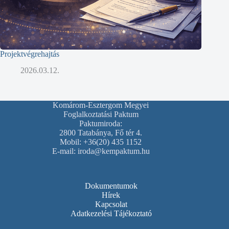
Projektvégrehajtás
2026.03.12.
Komárom-Esztergom Megyei
Foglalkoztatási Paktum
Paktumiroda:
2800 Tatabánya, Fő tér 4.
Mobil: +36(20) 435 1152
E-mail: iroda@kempaktum.hu
Dokumentumok
Hírek
Kapcsolat
Adatkezelési Tájékoztató