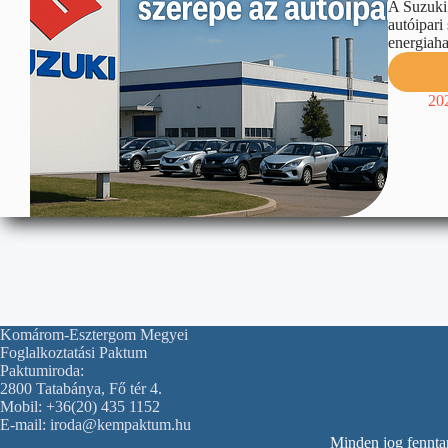
A Suzuki 
autóipari
energiah
20
Komárom-Esztergom Megyei
Foglalkoztatási Paktum
Paktumiroda:
2800 Tatabánya, Fő tér 4.
Mobil: +36(20) 435 1152
E-mail: iroda@kempaktum.hu
Minden jog fennt