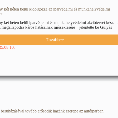
y két héten belül kidolgozza az iparvédelmi és munkahelyvédelmi
et
 két héten belül iparvédelmi és munkahelyvédelmi akciótervet készít 
egállapodás káros hatásainak mérséklésére – jelentette be Gulyás
Tovább
25.08.10.
 beruházásával tovább erősödik hazánk szerepe az autóiparban