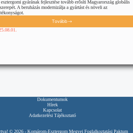
esztergomi gyárának fejlesztése tovább erősíti Magyarország globális
 szerepét. A beruházás modernizálja a gyártást és növeli az
atékonyságot.
Tovább
25.08.01.
Dokumentumok
Hírek
Kapcsolat
Adatkezelési Tájékoztató
artva! © 2026 - Komárom-Esztergom Megyei Foglalkoztatási Paktum