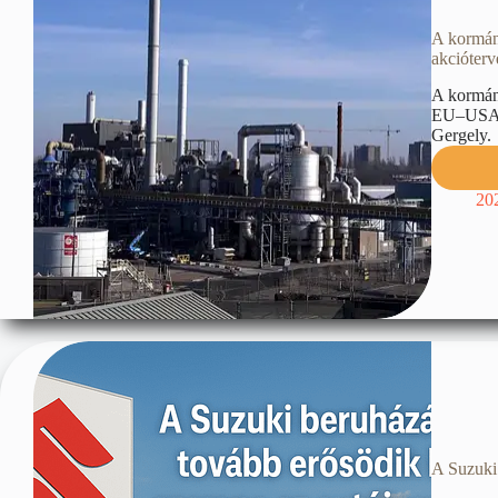
A kormán
akcióterv
A kormány
EU–USA m
Gergely.
20
A Suzuki