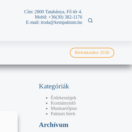
Cím: 2800 Tatabánya, Fő tér 4.
Mobil: +36(30)
382-1176
E-mail: iroda@kempaktum.hu
Bérkalkulátor 2026
Kategóriák
Érdekességek
Kormányinfó
Munkaerőpiac
Paktum hírek
Archívum