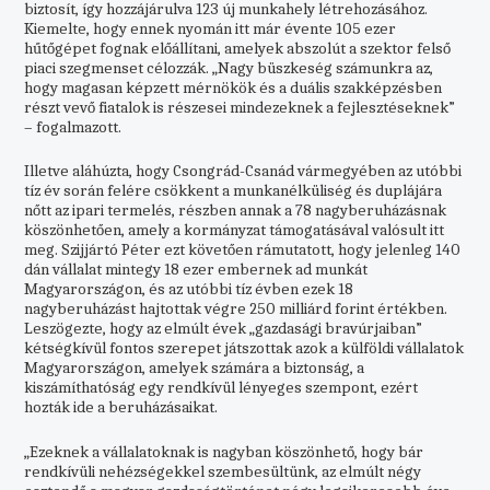
biztosít, így hozzájárulva 123 új munkahely létrehozásához.
Kiemelte, hogy ennek nyomán itt már évente 105 ezer
hűtőgépet fognak előállítani, amelyek abszolút a szektor felső
piaci szegmenset célozzák. „Nagy büszkeség számunkra az,
hogy magasan képzett mérnökök és a duális szakképzésben
részt vevő fiatalok is részesei mindezeknek a fejlesztéseknek”
– fogalmazott.
Illetve aláhúzta, hogy Csongrád-Csanád vármegyében az utóbbi
tíz év során felére csökkent a munkanélküliség és duplájára
nőtt az ipari termelés, részben annak a 78 nagyberuházásnak
köszönhetően, amely a kormányzat támogatásával valósult itt
meg. Szijjártó Péter ezt követően rámutatott, hogy jelenleg 140
dán vállalat mintegy 18 ezer embernek ad munkát
Magyarországon, és az utóbbi tíz évben ezek 18
nagyberuházást hajtottak végre 250 milliárd forint értékben.
Leszögezte, hogy az elmúlt évek „gazdasági bravúrjaiban”
kétségkívül fontos szerepet játszottak azok a külföldi vállalatok
Magyarországon, amelyek számára a biztonság, a
kiszámíthatóság egy rendkívül lényeges szempont, ezért
hozták ide a beruházásaikat.
„Ezeknek a vállalatoknak is nagyban köszönhető, hogy bár
rendkívüli nehézségekkel szembesültünk, az elmúlt négy