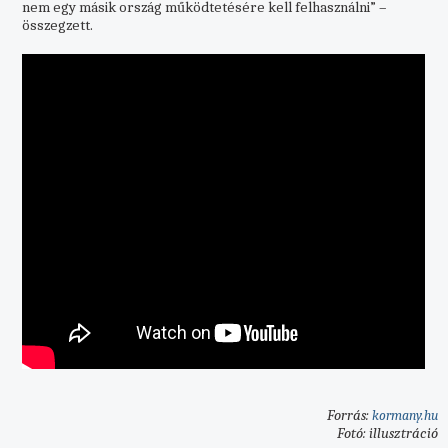
nem egy másik ország működtetésére kell felhasználni” –
összegzett.
Forrás:
kormany.hu
Fotó: illusztráció