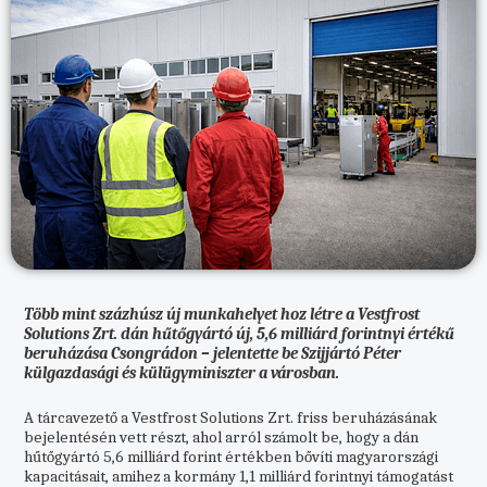
Több mint százhúsz új munkahelyet hoz létre a Vestfrost
Solutions Zrt. dán hűtőgyártó új, 5,6 milliárd forintnyi értékű
beruházása Csongrádon – jelentette be Szijjártó Péter
külgazdasági és külügyminiszter a városban.
A tárcavezető a Vestfrost Solutions Zrt. friss beruházásának
bejelentésén vett részt, ahol arról számolt be, hogy a dán
hűtőgyártó 5,6 milliárd forint értékben bővíti magyarországi
kapacitásait, amihez a kormány 1,1 milliárd forintnyi támogatást