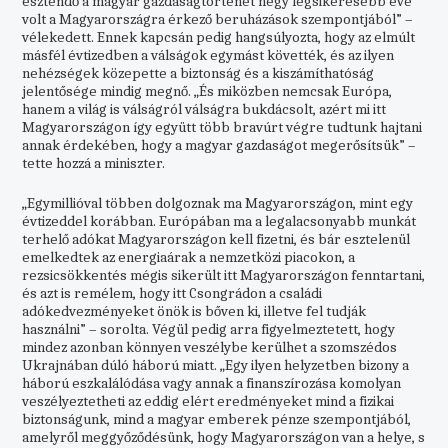
esztendő a magyar gazdaságtörténet négy legsikeresebb éve
volt a Magyarországra érkező beruházások szempontjából” –
vélekedett. Ennek kapcsán pedig hangsúlyozta, hogy az elmúlt
másfél évtizedben a válságok egymást követték, és az ilyen
nehézségek közepette a biztonság és a kiszámíthatóság
jelentősége mindig megnő. „És miközben nemcsak Európa,
hanem a világ is válságról válságra bukdácsolt, azért mi itt
Magyarországon így együtt több bravúrt végre tudtunk hajtani
annak érdekében, hogy a magyar gazdaságot megerősítsük” –
tette hozzá a miniszter.
„Egymillióval többen dolgoznak ma Magyarországon, mint egy
évtizeddel korábban. Európában ma a legalacsonyabb munkát
terhelő adókat Magyarországon kell fizetni, és bár esztelenül
emelkedtek az energiaárak a nemzetközi piacokon, a
rezsicsökkentés mégis sikerült itt Magyarországon fenntartani,
és azt is remélem, hogy itt Csongrádon a családi
adókedvezményeket önök is bőven ki, illetve fel tudják
használni” – sorolta. Végül pedig arra figyelmeztetett, hogy
mindez azonban könnyen veszélybe kerülhet a szomszédos
Ukrajnában dúló háború miatt. „Egy ilyen helyzetben bizony a
háború eszkalálódása vagy annak a finanszírozása komolyan
veszélyeztetheti az eddig elért eredményeket mind a fizikai
biztonságunk, mind a magyar emberek pénze szempontjából,
amelyről meggyőződésünk, hogy Magyarországon van a helye, s