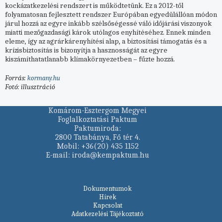
kockázatkezelési rendszert is működtetünk. Ez a 2012-től
folyamatosan fejlesztett rendszer Európában egyedülállóan módon
járul hozzá az egyre inkább szélsőségessé váló időjárási viszonyok
miatti mezőgazdasági károk utólagos enyhítéséhez. Ennek minden
eleme, így az agrárkárenyhítési alap, a biztosítási támogatás és a
krízisbiztosítás is bizonyítja a hasznosságát az egyre
kiszámíthatatlanabb klímakörnyezetben – fűzte hozzá.
Forrás:
kormany.hu
Fotó: illusztráció
Komárom-Esztergom Megyei
Foglalkoztatási Paktum
Paktumiroda:
2800 Tatabánya, Fő tér 4.
Mobil: +36(20) 435 1152
E-mail: iroda@kempaktum.hu
Dokumentumok
Hírek
Kapcsolat
Adatkezelési Tájékoztató