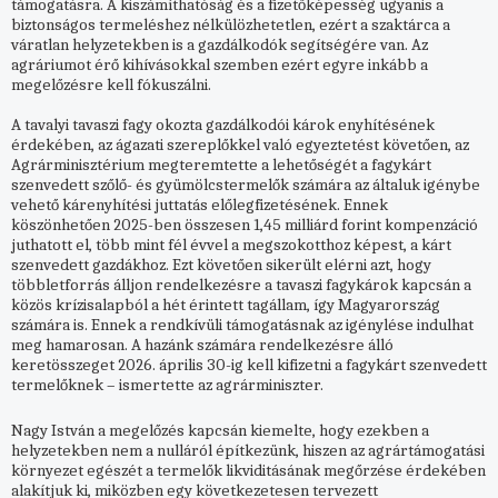
támogatásra. A kiszámíthatóság és a fizetőképesség ugyanis a
biztonságos termeléshez nélkülözhetetlen, ezért a szaktárca a
váratlan helyzetekben is a gazdálkodók segítségére van. Az
agráriumot érő kihívásokkal szemben ezért egyre inkább a
megelőzésre kell fókuszálni.
A tavalyi tavaszi fagy okozta gazdálkodói károk enyhítésének
érdekében, az ágazati szereplőkkel való egyeztetést követően, az
Agrárminisztérium megteremtette a lehetőségét a fagykárt
szenvedett szőlő- és gyümölcstermelők számára az általuk igénybe
vehető kárenyhítési juttatás előlegfizetésének. Ennek
köszönhetően 2025-ben összesen 1,45 milliárd forint kompenzáció
juthatott el, több mint fél évvel a megszokotthoz képest, a kárt
szenvedett gazdákhoz. Ezt követően sikerült elérni azt, hogy
többletforrás álljon rendelkezésre a tavaszi fagykárok kapcsán a
közös krízisalapból a hét érintett tagállam, így Magyarország
számára is. Ennek a rendkívüli támogatásnak az igénylése indulhat
meg hamarosan. A hazánk számára rendelkezésre álló
keretösszeget 2026. április 30-ig kell kifizetni a fagykárt szenvedett
termelőknek – ismertette az agrárminiszter.
Nagy István a megelőzés kapcsán kiemelte, hogy ezekben a
helyzetekben nem a nulláról építkezünk, hiszen az agrártámogatási
környezet egészét a termelők likviditásának megőrzése érdekében
alakítjuk ki, miközben egy következetesen tervezett