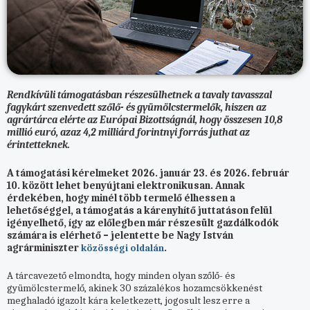
Rendkívüli támogatásban részesülhetnek a tavaly tavasszal
fagykárt szenvedett szőlő- és gyümölcstermelők, hiszen az
agrártárca elérte az Európai Bizottságnál, hogy összesen 10,8
millió euró, azaz 4,2 milliárd forintnyi forrás juthat az
érintetteknek.
A támogatási kérelmeket 2026. január 23. és 2026. február
10. között lehet benyújtani elektronikusan. Annak
érdekében, hogy minél több termelő élhessen a
lehetőséggel, a támogatás a kárenyhítő juttatáson felül
igényelhető, így az előlegben már részesült gazdálkodók
számára is elérhető – jelentette be Nagy István
agrárminiszter
.
közösségi oldalán
A tárcavezető elmondta, hogy minden olyan szőlő- és
gyümölcstermelő, akinek 30 százalékos hozamcsökkenést
meghaladó igazolt kára keletkezett, jogosult lesz erre a