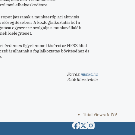
szú távú elhelyezkedésre.
repet játszanak a munkaerőpiaci aktivitás
 elősegítésében. A közfoglalkoztatásból a
atása egyszerre szolgálja a munkavállalók
ek kielégítését.
rt érdemes figyelemmel kísérni az NFSZ által
zzájárulhatnak a foglalkoztatás bővítéséhez és
.
Forrás:
munka.hu
Fotó: illusztráció
Total Views:
6 199