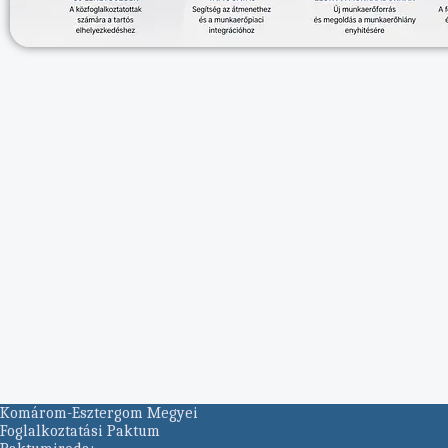
Komárom-Esztergom Megyei
Foglalkoztatási Paktum