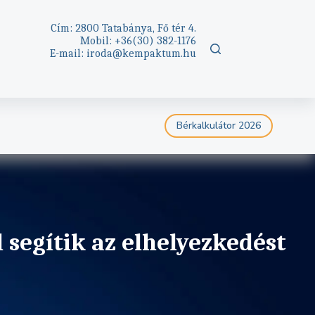
Cím: 2800 Tatabánya, Fő tér 4.
Mobil: +36(30)
382-1176
E-mail: iroda@kempaktum.hu
Bérkalkulátor 2026
 segítik az elhelyezkedést