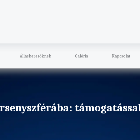
Álláskeresőknek
Galéria
Kapcsolat
rsenyszférába: támogatással