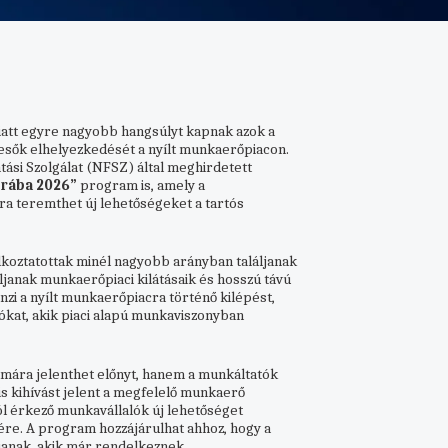
iatt egyre nagyobb hangsúlyt kapnak azok a
esők elhelyezkedését a nyílt munkaerőpiacon.
atási Szolgálat (NFSZ) által meghirdetett
érába 2026”
program is, amely a
ra teremthet új lehetőségeket a tartós
lkoztatottak minél nagyobb arányban találjanak
ljanak munkaerőpiaci kilátásaik és hosszú távú
zi a nyílt munkaerőpiacra történő kilépést,
ókat, akik piaci alapú munkaviszonyban
mára jelenthet előnyt, hanem a munkáltatók
s kihívást jelent a megfelelő munkaerő
ól érkező munkavállalók új lehetőséget
re. A program hozzájárulhat ahhoz, hogy a
ljanak, akik már rendelkeznek