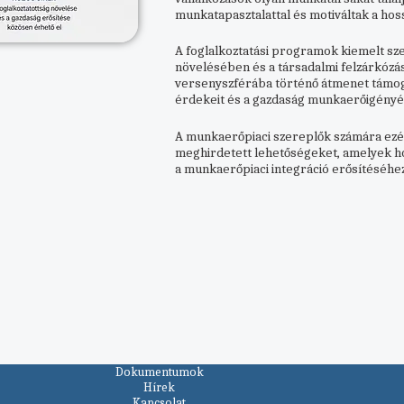
munkatapasztalattal és motiváltak a hos
A foglalkoztatási programok kiemelt sze
növelésében és a társadalmi felzárkózás
versenyszférába történő átmenet támog
érdekeit és a gazdaság munkaerőigényén
A munkaerőpiaci szereplők számára ezé
meghirdetett lehetőségeket, amelyek ho
a munkaerőpiaci integráció erősítéséhez
Dokumentumok
Hírek
Kapcsolat