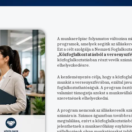
A munkaerőpiac folyamatos változása m
programok, amelyek segítik az állásker
Ezt a célt szolgálja a Nemzeti Foglalkozt
„Közfoglalkoztatásból a versenyszf
közfoglalkoztatásban részt vevők számá
elhelyezkedésre.
A kezdeményezés célja, hogy a közfogla
munkát a versenyszférában, ezáltal javu
foglalkoztathatóságuk. A program ösztön
valamint támogatja azokat a munkavállal
szeretnének elhelyezkedni.
A program nemcsak az álláskeresők szá
számára is. Számos ágazatban továbbra i
megtalálása, ezért a közfoglalkoztatásb
jelenthetnek a munkaerőhiány enyhítésé
vállalkozások olyan munkatársakat talá