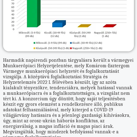
Harmadik napirendi pontban tárgyalásra került a vármegyei
Munkaerőpiaci Helyzetjelentése, mely Komárom-Esztergom
Vármegye munkaerőpiaci helyzetét és foglalkoztatását
vizsgálja. A középtávú foglalkoztatási Stratégia és
Helyzetelemzés 2022 I. félévében készült, így az azóta
kialakult tényezőkre, tendenciákra, melyek hatással vannak
a munkaerőpiacra és a foglalkoztatottságra, a vizsgálat nem
tért ki. A konzorcium úgy döntött, hogy saját teljesítésben
készít egy gyors elemzést a rendelkezésre álló, publikus
adatokat felhasználásával, mely kiterjed a COVID-19
világjárvány hatásaira és a jelenlegi gazdasági kihívásokra,
úgy, mint az orosz-ukrán háborús konfliktus, az
energiaválság, a magas infláció és magas piaci árak.
Megvizsgálták, hogy mindezek befolyással vannak-e a