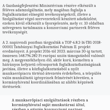
A Gazdaságfejlesztési Minisztérium részére elkészült a
féléves adatszolgáltatás, mely magában foglalja a
Foglalkoztatást elősegítő tevékenységekről, illetve a
Szolgáltatást végző szervezetekről készített adatközlést,
ezeken kívül elkészült a Gyorsjelentés, mely cc. 10 oldalban
szövegesen tartalmazza a konzorciumi partnerek féléves
tevékenységét.
A 2. napirendi pontban tárgyalták a TOP-6.8.2-16-TB1-2018-
00001 Tatabányai Foglalkoztatási Paktum II. projekt
eredményeit. A projekt 2016-tól 2023. március 30-ig tartott,
összesen 548.796.282 Ft európai uniós támogatásból valósult
meg. A megyeszékhelyen élő, aktív korú, kiemelten a
hátrányos helyzetű célcsoportok foglalkoztathatóságának
javítása, illetve a közfoglalkoztatásból a nyílt
munkaerőpiacra történő átvezetés érdekében, a település
valós munkáltatói igényeinek felmérését követően, a
kormányhivatal koordinálásában az alábbi képzések
történetek:
A munkaerőpiaci szolgáltatások részben a
kormányhivatal saját munkatársai által,
részben a szintén konzorciumi partner