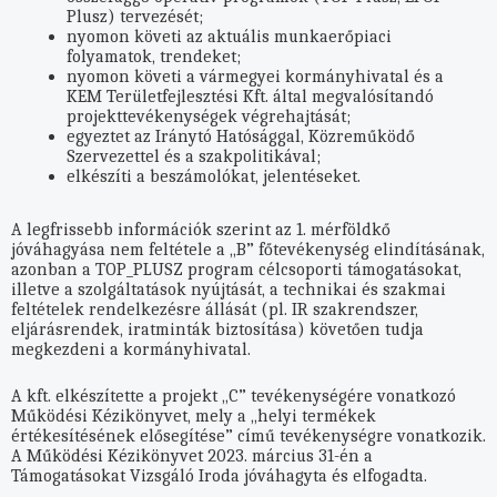
Plusz) tervezését;
nyomon követi az aktuális munkaerőpiaci
folyamatok, trendeket;
nyomon követi a vármegyei kormányhivatal és a
KEM Területfejlesztési Kft. által megvalósítandó
projekttevékenységek végrehajtását;
egyeztet az Iránytó Hatósággal, Közreműködő
Szervezettel és a szakpolitikával;
elkészíti a beszámolókat, jelentéseket.
A legfrissebb információk szerint az 1. mérföldkő
jóváhagyása nem feltétele a „B” főtevékenység elindításának,
azonban a TOP_PLUSZ program célcsoporti támogatásokat,
illetve a szolgáltatások nyújtását, a technikai és szakmai
feltételek rendelkezésre állását (pl. IR szakrendszer,
eljárásrendek, iratminták biztosítása) követően tudja
megkezdeni a kormányhivatal.
A kft. elkészítette a projekt „C” tevékenységére vonatkozó
Működési Kézikönyvet, mely a „helyi termékek
értékesítésének elősegítése” című tevékenységre vonatkozik.
A Működési Kézikönyvet 2023. március 31-én a
Támogatásokat Vizsgáló Iroda jóváhagyta és elfogadta.