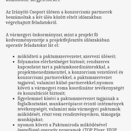
Az Irányító Csoport ülésen a konzorciumi partnerek
beszámoltak a két ülés között eltelt időszakban
végrehajtott feladatokról.
A vármegyei önkormányzat, mint a projekt fő
kedvezményezettje a projektfejlesztés időszakában
operatív feladatokat lát el:
működteti a paktumszervezetet, szervezi üléseit;
folyamatos elérhetőséget biztosít, rendszeres
kapcsolatot tart a paktumkoordinátorokkal, a
projektmenedzsmenttel, a konzorcium vezetőivel és
konzorciumi partnerekkel, a paktumszervezet
tagjaival, valamint külső partnerekkel;nyomon
követi a vármegyei roma koordinátor tevékenységét
és konzultációt biztosít;
figyelemmel kíséri a paktumszervezet tagjainak a
foglalkoztatást, munkaerőpiacot érintő intézmények
tevékenységét, valamint más vármegyei paktumok
működését, részt vesz rendezvényeiken, támogatja
munkájukat;
nyomon követi a Paktumiroda működésével
összefüggő operatív programok (TOP Plusz, EFOP