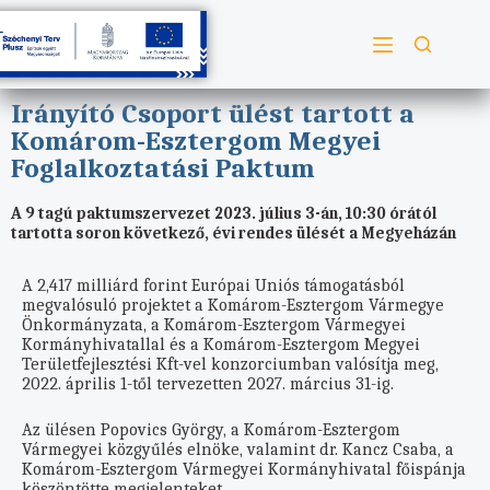
Irányító Csoport ülést tartott a
Komárom-Esztergom Megyei
Foglalkoztatási Paktum
A 9 tagú paktumszervezet 2023. július 3-án, 10:30 órától
tartotta soron következő, évi rendes ülését a Megyeházán
A 2,417 milliárd forint Európai Uniós támogatásból
megvalósuló projektet a Komárom-Esztergom Vármegye
Önkormányzata, a Komárom-Esztergom Vármegyei
Kormányhivatallal és a Komárom-Esztergom Megyei
Területfejlesztési Kft-vel konzorciumban valósítja meg,
2022. április 1-től tervezetten 2027. március 31-ig.
Az ülésen Popovics György, a Komárom-Esztergom
Vármegyei közgyűlés elnöke, valamint dr. Kancz Csaba, a
Komárom-Esztergom Vármegyei Kormányhivatal főispánja
köszöntötte megjelenteket.