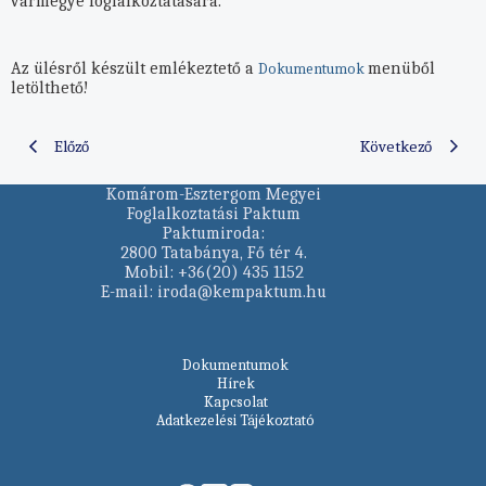
vármegye foglalkoztatására.
Az ülésről készült emlékeztető a
menüből
Dokumentumok
letölthető!
Előző
Következő
Komárom-Esztergom Megyei
Foglalkoztatási Paktum
Paktumiroda:
2800 Tatabánya, Fő tér 4.
Mobil: +36(20) 435 1152
E-mail: iroda@kempaktum.hu
Dokumentumok
Hírek
Kapcsolat
Adatkezelési Tájékoztató