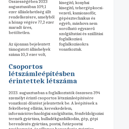
Összességében 2023
kisegítő, konyhai
augusztusában 109,1
kisegítő, tehergépkocsi-
ezer álláslehetőség állt
vezető, kamionsofőr,
rendelkezésre, amelyből
gépésztechnikus és
a hónap végére 77,2 ezer
egyéb, máshova nem
maradt üres,
sorolható egyszerű
betöltetlen.
szolgáltatási és szállítási
foglalkozású
Az újonnan bejelentett
foglalkozásokra
támogatott álláshelyek
vonatkoztak.
száma 10,3 ezer volt,
Csoportos
létszámleépítésben
érintettek létszáma
2023. augusztusban a foglalkoztatók összesen 394
személyt érintő csoportos létszámleépítésére
vonatkozó döntést jelentettek be. A leépítések a
fekvőbeteg ellátás, kereskedelem,
információtechnológiai szolgáltatás, fémfeldolgozási
termék gyártása, hulladékgazdálkodás, gép, gépi
berendezés gyártása, postai, futárpostai