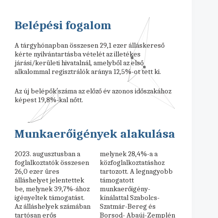
Belépési fogalom
A tárgyhónapban összesen 29,1 ezer álláskereső
kérte nyilvántartásba vételét az illetékes
járási/kerületi hivatalnál, amelyből az első
alkalommal regisztrálók aránya 12,5%-ot tett ki.
Az új belépők száma az előző év azonos időszakához
képest 19,8%-kal nőtt.
Munkaerőigények alakulása
2023. augusztusban a
melynek 28,4%-a a
foglalkoztatók összesen
közfoglalkoztatáshoz
26,0 ezer üres
tartozott. A legnagyobb
álláshelyet jelentettek
támogatott
be, melynek 39,7%-ához
munkaerőigény-
igényeltek támogatást.
kínálattal Szabolcs-
Az álláshelyek számában
Szatmár-Bereg és
tartósan erős
Borsod- Abaúj-Zemplén