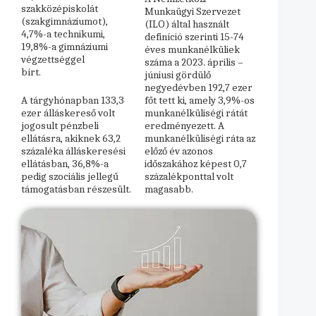
szakközépiskolát
Munkaügyi Szervezet
(szakgimnáziumot),
(ILO) által használt
4,7%-a technikumi,
definíció szerinti 15-74
19,8%-a gimnáziumi
éves munkanélküliek
végzettséggel
száma a 2023. április –
bírt.
júniusi gördülő
negyedévben 192,7 ezer
A tárgyhónapban 133,3
főt tett ki, amely 3,9%-os
ezer álláskereső volt
munkanélküliségi rátát
jogosult pénzbeli
eredményezett. A
ellátásra, akiknek 63,2
munkanélküliségi ráta az
százaléka álláskeresési
előző év azonos
ellátásban, 36,8%-a
időszakához képest 0,7
pedig szociális jellegű
százalékponttal volt
támogatásban részesült.
magasabb.