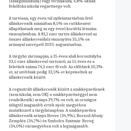
(szakgimnáziumi) vagy technikumi, 4,8%-uknak
felsőfokú iskolai végzettsége volt.
A tartósan, egy éven túl nyilvántartásban lévő
álláskeresők számában 8,5%-os csökkenést
állapíthatunk meg az egy évvel korábbi létszám
viszonylatában. A 81,1 ezer tartós álláskereső az
összes álláskeresőhöz viszonyítva 35,5%-os
aránnyal szerepelt 2023. augusztusban.
A tárgyhó zárónapján, a 25 éven aluli korosztályba
23,5 ezer álláskereső tartozott, az 55 éves és a
felettiek száma 74,2 ezer fő volt. Az előbbiek 10,3%-
ot, az utóbbiak pedig 32,5%-ot képviseltek az
álláskeresők között.
A regisztrált álláskeresők között a szakképzetlenek
(sem iskolai, sem OKJ-s szakképzettséggel nem
rendelkezők) aránya 29,7%-os volt, az országos
átlagtól magasabb érték nyolc megyében
mutatkozott a tárgyhónapban. A szakképzetlen
álláskeresők aránya Heves (34,9%), Borsod-Abaúj-
Zemplén (34,7%) és Szabolcs-Szatmár-Bereg
(34,0%) vármegyében volt a legmagasabb.