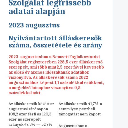
Szolgálat legfrissebb
adatai alapján
2023 augusztus
Nyilvántartott álláskeresők
száma, összetétele és arány
2023. augusztusban a Nemzeti Foglalkoztatási
Szolgálat regiszterében 228,5 ezer álláskereső
szerepelt, ami több mint2,5 ezer fővel kevesebb
az előző év azonos időszakának adatához
viszonyítva. Az álláskeresők száma 2022
augusztusához képest 1,1 százalékkal csökkent,
a megelőző hónaphoz viszonyítva 0,5
százalékkal nőtt.
Az álláskeresők között az
Az álláskeresők 41,7%-a
augusztusi zárónapon
semmilyen pénzbeli
108,2 ezer férfi és 120,3
támogatást nem kapott.
ezer nő szerepelt,
arányuk 47,3% — 52,7%
Augusztusban a