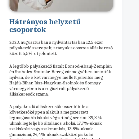
Hátrányos helyzetű
csoportok
2023. augusztusban a nyilvántartásban 12,5 ezer
pályakezdő szerepelt, arányuk az összes álláskereső
között 5,5%-ot jelentett.
A legtöbb pályakezdő fiatalt Borsod-Abaúj-Zemplén
és Szabolcs-Szatmár-Bereg vármegyében tartották
nyilván, de e két vármegye mellett jelentős még
Hajdú-Bihar, Jász-Nagykun-Szolnok és Somogy
vármegyében is a regisztrált pályakezdő
álláskeresők száma.
A pályakezdő álláskeresők összetétele a
következőképpen alakult a megszerzett
legmagasabb iskolai végzettség szerint: 39,3 %-
uknak legfeljebb általános iskolai, 17,7%-uknak
szakiskolai vagy szakmunkás, 13,8%-uknak
gimnáziumi, 24,4%-uknak szakközépiskolai