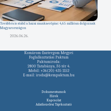
Továbbra is stabil a hazai munkaerőpiac: 4,65 millióan dolgoznak
Magyarországon
2026.06.26.
Komárom-Esztergom Megyei
Foglalkoztatási Paktum
Paktumiroda:
2800 Tatabánya, Fő tér 4.
Mobil: +36(20) 435 1152
E-mail: iroda@kempaktum.hu
Dokumentumok
Hírek
Kapcsolat
Adatkezelési Tájékoztató