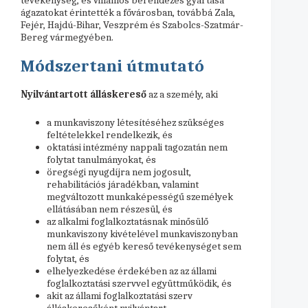
tevékenység, és villamos berendezés gyártása
ágazatokat érintették a fővárosban, továbbá Zala,
Fejér, Hajdú-Bihar, Veszprém és Szabolcs-Szatmár-
Bereg vármegyében.
Módszertani útmutató
Nyilvántartott álláskereső
az a személy, aki
a munkaviszony létesítéséhez szükséges
feltételekkel rendelkezik, és
oktatási intézmény nappali tagozatán nem
folytat tanulmányokat, és
öregségi nyugdíjra nem jogosult,
rehabilitációs járadékban, valamint
megváltozott munkaképességű személyek
ellátásában nem részesül, és
az alkalmi foglalkoztatásnak minősülő
munkaviszony kivételével munkaviszonyban
nem áll és egyéb kereső tevékenységet sem
folytat, és
elhelyezkedése érdekében az az állami
foglalkoztatási szervvel együttműködik, és
akit az állami foglalkoztatási szerv
álláskeresőként nyilvántart.