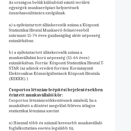
Az országon belüli különböző szintű területi
egységek munkaerőpiaci helyzetének
összehasonlítására szolgálnak.
a) a nyilvántartott álláskeresők száma a Központi
Statisztikai Hivatal Munkaerő-felméréséből
származó 15-74 éves gazdaságilag aktív népesség
százalékában
b) a nyilvántartott álláskeresők száma a
munkavállalási korú népesség (15-64 éves)
százalékában. Forrás: Központi Statisztikai Hivatal T-
STAR (az adatok eredeti forrása: Kormányzati
Elektronikus Közszolgáltatások Központi Hivatala
(KEKKH).)
Csoportos létszám-leépítési bejelentésekben
érintett munkavállalói kör:
Csoportos létszámcsökkentésnek minősül, ha a
munkáltató a döntést megelőző féléves átlagos
statisztikai létszáma szerint
a) Húsznál több és száznál kevesebb munkavállaló
foglalkoztatása esetén legalább tíz,