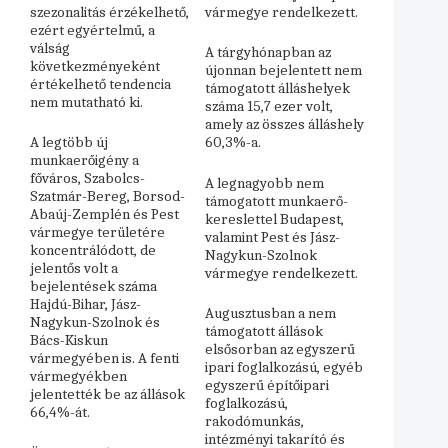
szezonalitás érzékelhető,
vármegye rendelkezett.
ezért egyértelmű, a
válság
A tárgyhónapban az
következményeként
újonnan bejelentett nem
értékelhető tendencia
támogatott álláshelyek
nem mutatható ki.
száma 15,7 ezer volt,
amely az összes álláshely
A legtöbb új
60,3%-a.
munkaerőigény a
főváros, Szabolcs-
A legnagyobb nem
Szatmár-Bereg, Borsod-
támogatott munkaerő-
Abaúj-Zemplén és Pest
kereslettel Budapest,
vármegye területére
valamint Pest és Jász-
koncentrálódott, de
Nagykun-Szolnok
jelentős volt a
vármegye rendelkezett.
bejelentések száma
Hajdú-Bihar, Jász-
Augusztusban a nem
Nagykun-Szolnok és
támogatott állások
Bács-Kiskun
elsősorban az egyszerű
vármegyében is. A fenti
ipari foglalkozású, egyéb
vármegyékben
egyszerű építőipari
jelentették be az állások
foglalkozású,
66,4%-át.
rakodómunkás,
intézményi takarító és