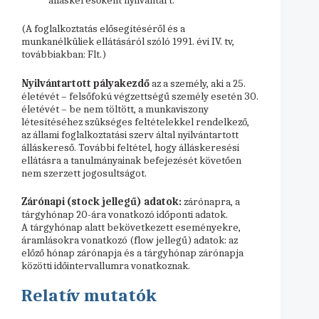
(A foglalkoztatás elősegítéséről és a
munkanélküliek ellátásáról szóló 1991. évi IV. tv,
továbbiakban: Flt.)
Nyilvántartott pályakezdő
az a személy, aki a 25.
életévét – felsőfokú végzettségű személy esetén 30.
életévét – be nem töltött, a munkaviszony
létesítéséhez szükséges feltételekkel rendelkező,
az állami foglalkoztatási szerv által nyilvántartott
álláskereső. További feltétel, hogy álláskeresési
ellátásra a tanulmányainak befejezését követően
nem szerzett jogosultságot.
Zárónapi (stock jellegű) adatok:
zárónapra, a
tárgyhónap 20-ára vonatkozó időponti adatok.
A tárgyhónap alatt bekövetkezett eseményekre,
áramlásokra vonatkozó (flow jellegű) adatok: az
előző hónap zárónapja és a tárgyhónap zárónapja
közötti időintervallumra vonatkoznak.
Relatív mutatók