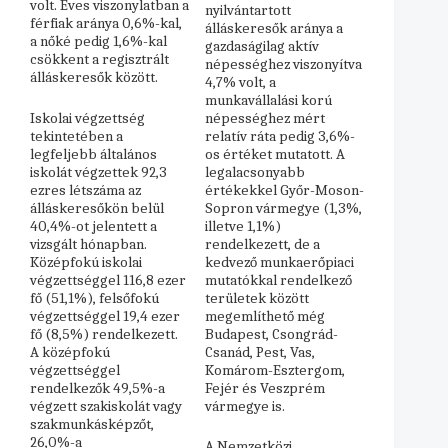
volt. Éves viszonylatban a
nyilvántartott
férfiak aránya 0,6%-kal,
álláskeresők aránya a
a nőké pedig 1,6%-kal
gazdaságilag aktív
csökkent a regisztrált
népességhez viszonyítva
álláskeresők között.
4,7% volt, a
munkavállalási korú
Iskolai végzettség
népességhez mért
tekintetében a
relatív ráta pedig 3,6%-
legfeljebb általános
os értéket mutatott. A
iskolát végzettek 92,3
legalacsonyabb
ezres létszáma az
értékekkel Győr-Moson-
álláskeresőkön belül
Sopron vármegye (1,3%,
40,4%-ot jelentett a
illetve 1,1%)
vizsgált hónapban.
rendelkezett, de a
Középfokú iskolai
kedvező munkaerőpiaci
végzettséggel 116,8 ezer
mutatókkal rendelkező
fő (51,1%), felsőfokú
területek között
végzettséggel 19,4 ezer
megemlíthető még
fő (8,5%) rendelkezett.
Budapest, Csongrád-
A középfokú
Csanád, Pest, Vas,
végzettséggel
Komárom-Esztergom,
rendelkezők 49,5%-a
Fejér és Veszprém
végzett szakiskolát vagy
vármegye is.
szakmunkásképzőt,
26,0%-a
A Nemzetközi