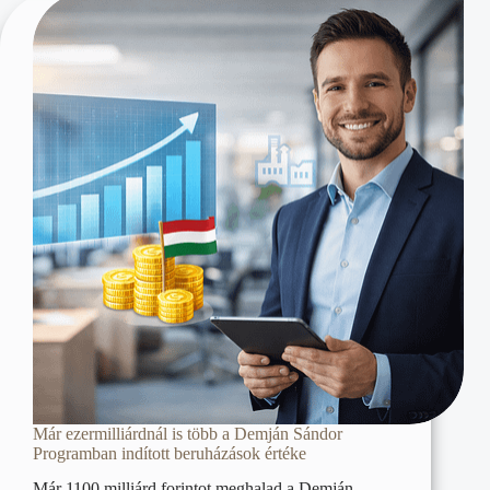
Már ezermilliárdnál is több a Demján Sándor
Programban indított beruházások értéke
Már 1100 milliárd forintot meghalad a Demján