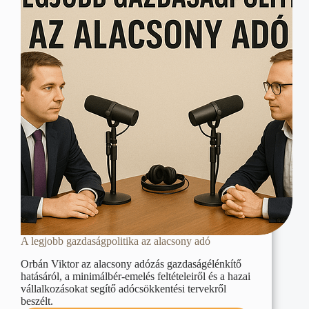
A legjobb gazdaságpolitika az alacsony adó
Orbán Viktor az alacsony adózás gazdaságélénkítő
hatásáról, a minimálbér-emelés feltételeiről és a hazai
vállalkozásokat segítő adócsökkentési tervekről
beszélt.