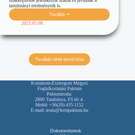
szakképzésbe jelentkezők száma és javulnak a
tanulmányi eredményeik is.
Tovább
2023.05.09.
További hírek betöltése
Komárom-Esztergom Megyei
Foglalkoztatási Paktum
Paktumiroda:
2800 Tatabánya, Fő tér 4.
Mobil: +36(20) 435 1152
E-mail: iroda@kempaktum.hu
Dokumentumok