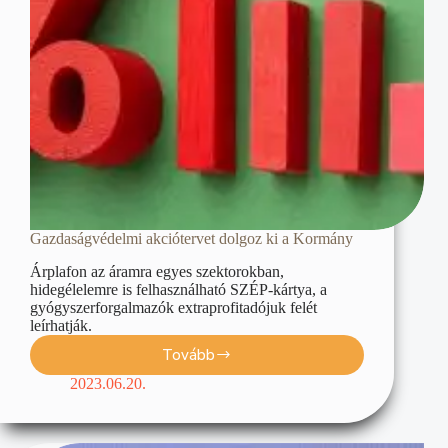
Gazdaságvédelmi akciótervet dolgoz ki a Kormány
Árplafon az áramra egyes szektorokban,
hidegélelemre is felhasználható SZÉP-kártya, a
gyógyszerforgalmazók extraprofitadójuk felét
leírhatják.
Tovább
2023.06.20.