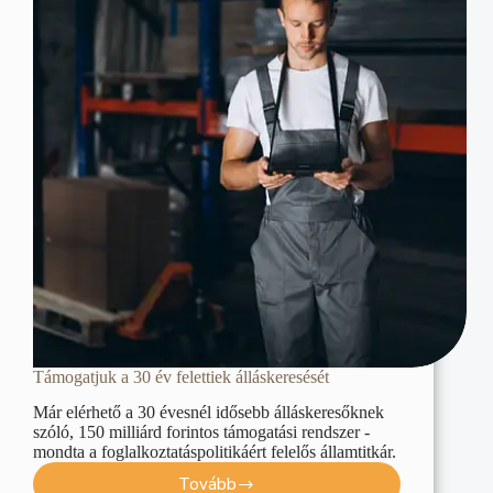
Támogatjuk a 30 év felettiek álláskeresését
Már elérhető a 30 évesnél idősebb álláskeresőknek
szóló, 150 milliárd forintos támogatási rendszer -
mondta a foglalkoztatáspolitikáért felelős államtitkár.
Tovább