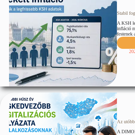
Stabil fo
A KSH leg
infláció 
festenek 
20
Az utóbbi
A DIMOP P