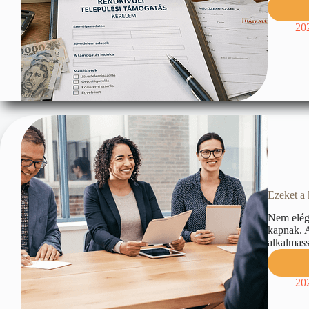
20
Ezeket a 
Nem elég 
kapnak. 
alkalmass
20