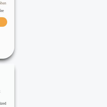
ában
őre
k
tized