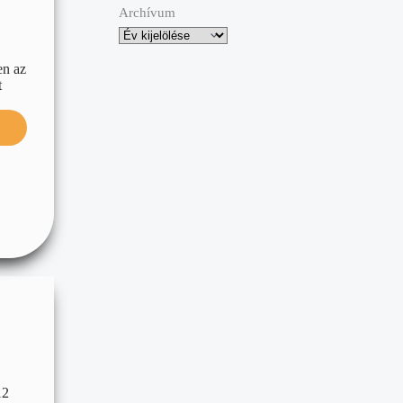
Archívum
en az
t
12