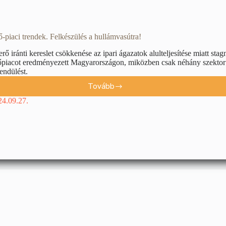
piaci trendek. Felkészülés a hullámvasútra!
ő iránti kereslet csökkenése az ipari ágazatok alulteljesítése miatt stag
piacot eredményezett Magyarországon, miközben csak néhány szektor
lendülést.
Tovább
24.09.27.