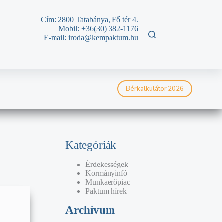
Cím: 2800 Tatabánya, Fő tér 4.
Mobil: +36(30)
382-1176
E-mail: iroda@kempaktum.hu
Bérkalkulátor 2026
Kategóriák
Érdekességek
Kormányinfó
Munkaerőpiac
Paktum hírek
Archívum