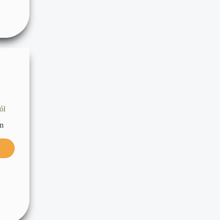
ól
um