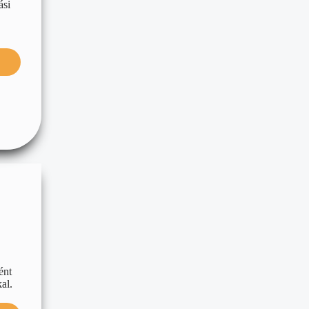
ási
ént
al.