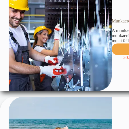
Munkaerő-
A munkaer
munkaerő
mutat fel
20