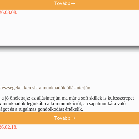
Tovább
26.03.08.
készségeket keresik a munkaadók állásinterjún
a jó önéletrajz: az állásinterjún ma már a soft skillek is kulcsszerepet
A munkaadók leginkább a kommunikációt, a csapatmunkára való
ágot és a rugalmas gondolkodást értékelik.
Tovább
26.02.18.