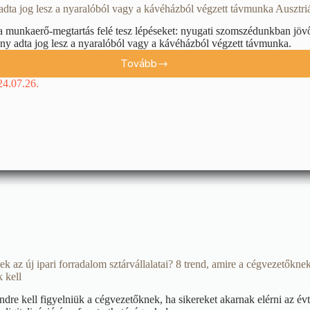
dta jog lesz a nyaralóból vagy a kávéházból végzett távmunka Ausztri
a munkaerő-megtartás felé tesz lépéseket: nyugati szomszédunkban jöv
ny adta jog lesz a nyaralóból vagy a kávéházból végzett távmunka.
Tovább
24.07.26.
ek az új ipari forradalom sztárvállalatai? 8 trend, amire a cégvezetőkne
k kell
ndre kell figyelniük a cégvezetőknek, ha sikereket akarnak elérni az év