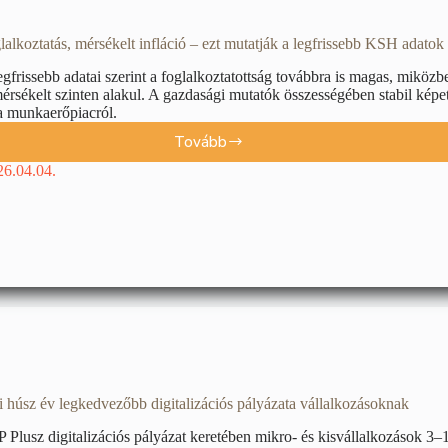
glalkoztatás, mérsékelt infláció – ezt mutatják a legfrissebb KSH adatok
frissebb adatai szerint a foglalkoztatottság továbbra is magas, miközb
mérsékelt szinten alakul. A gazdasági mutatók összességében stabil képe
a munkaerőpiacról.
Tovább
26.04.04.
 húsz év legkedvezőbb digitalizációs pályázata vállalkozásoknak
lusz digitalizációs pályázat keretében mikro- és kisvállalkozások 3–