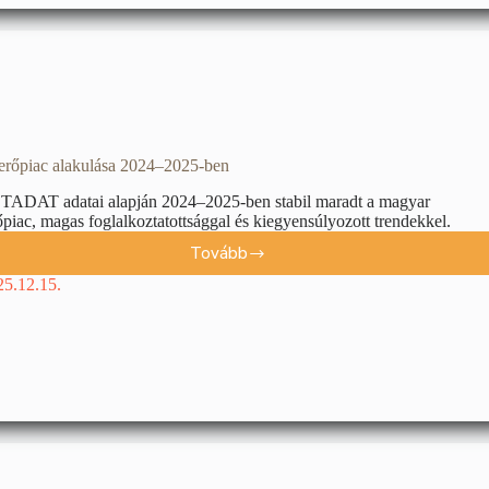
rőpiac alakulása 2024–2025-ben
ADAT adatai alapján 2024–2025-ben stabil maradt a magyar
iac, magas foglalkoztatottsággal és kiegyensúlyozott trendekkel.
Tovább
25.12.15.