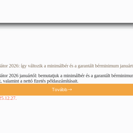
átor 2026: így változik a minimálbér és a garantált bérminimum januárt
átor 2026 januártól: bemutatjuk a minimálbér és a garantált bérminim
t, valamint a nettó fizetés példaszámításait.
Tovább
25.12.27.