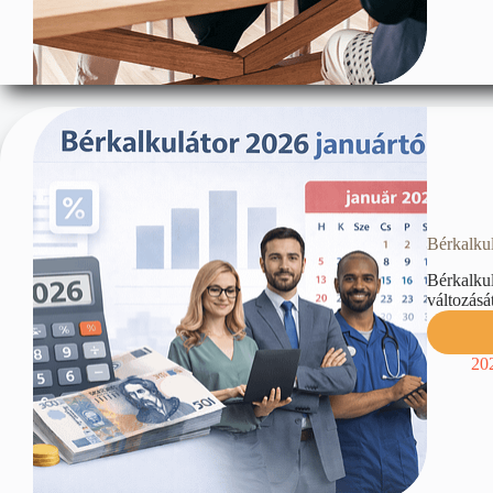
Bérkalkul
Bérkalkul
változásá
20