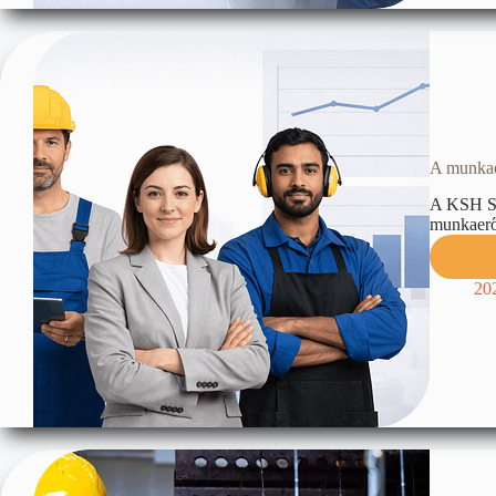
A munkae
A KSH ST
munkaerőp
20