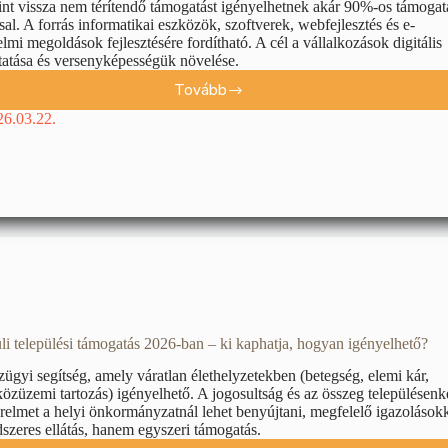
rint vissza nem térítendő támogatást igényelhetnek akár 90%-os támogat
ssal. A forrás informatikai eszközök, szoftverek, webfejlesztés és e-
lmi megoldások fejlesztésére fordítható. A cél a vállalkozások digitális
tatása és versenyképességük növelése.
Tovább
26.03.22.
i települési támogatás 2026-ban – ki kaphatja, hogyan igényelhető?
zügyi segítség, amely váratlan élethelyzetekben (betegség, elemi kár,
közüzemi tartozás) igényelhető. A jogosultság és az összeg településenk
kérelmet a helyi önkormányzatnál lehet benyújtani, megfelelő igazolásokk
zeres ellátás, hanem egyszeri támogatás.