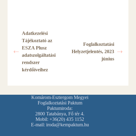
Adatkezelési
Tájékoztató az
Foglalkoztatási
ESZA Plusz
Helyzetjelentés, 2023
adatszolgáltatási
június
rendszer
kérdőíveihez
Komárom-Esztergom Megyei
Foglalkoztatási Paktum
Paktumiroda:
2800 Tatabánya, Fő tér 4.
Mobil: +36(20) 435 1152
E-mail: iroda@kempaktum.hu