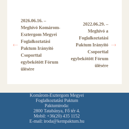
2026.06.16. –
2022.06.29. –
Meghívó Komárom-
Meghívó a
Esztergom Megyei
Foglalkoztatási
Foglalkoztatási
Paktum Irányító
Paktum Irányító
Csoporttal
Csoporttal
egybekötött Fórum
egybekötött Fórum
ülésére
ülésére
Komárom-Esztergom Megyei
Foglalkoztatási Paktum
Paktumiroda:
2800 Tatabánya, Fő tér 4.
Mobil: +36(20) 435 1152
E-mail: iroda@kempaktum.hu