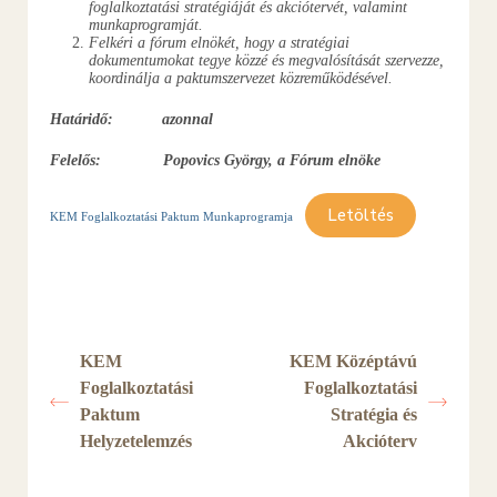
foglalkoztatási stratégiáját és akciótervét, valamint
munkaprogramját.
Felkéri a fórum elnökét, hogy a stratégiai
dokumentumokat tegye közzé és megvalósítását szervezze,
koordinálja a paktumszervezet közreműködésével.
Határidő: azonnal
Felelős: Popovics György, a Fórum elnöke
Letöltés
KEM Foglalkoztatási Paktum Munkaprogramja
KEM
KEM Középtávú
Foglalkoztatási
Foglalkoztatási
Paktum
Stratégia és
Helyzetelemzés
Akcióterv