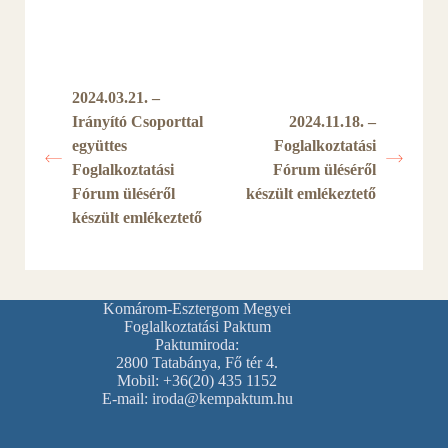
2024.03.21. –
Irányító Csoporttal
2024.11.18. –
együttes
Foglalkoztatási
Foglalkoztatási
Fórum üléséről
Fórum üléséről
készült emlékeztető
készült emlékeztető
Komárom-Esztergom Megyei
Foglalkoztatási Paktum
Paktumiroda:
2800 Tatabánya, Fő tér 4.
Mobil: +36(20) 435 1152
E-mail: iroda@kempaktum.hu